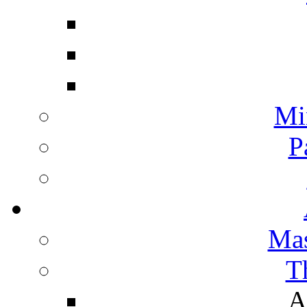
Mi
P
Mas
T
A