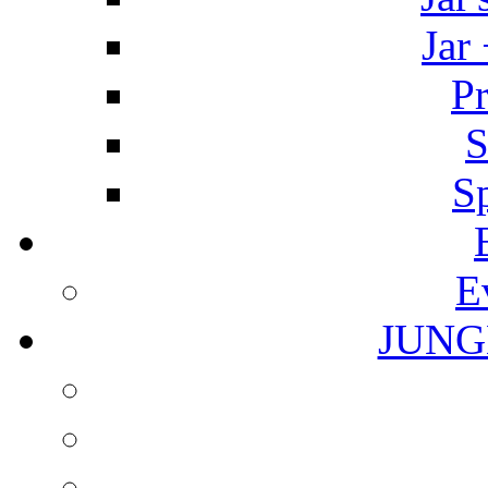
Jar
Pr
S
S
E
JUNG